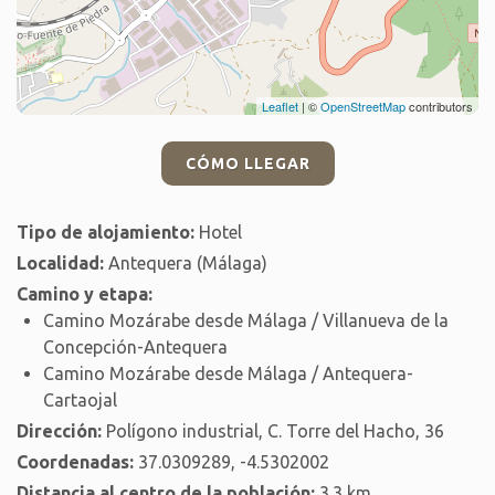
Leaflet
| ©
OpenStreetMap
contributors
CÓMO LLEGAR
Tipo de alojamiento:
Hotel
Localidad:
Antequera (Málaga)
Camino y etapa:
Camino Mozárabe desde Málaga / Villanueva de la
Concepción-Antequera
Camino Mozárabe desde Málaga / Antequera-
Cartaojal
Dirección:
Polígono industrial, C. Torre del Hacho, 36
Coordenadas:
37.0309289, -4.5302002
Distancia al centro de la población:
3.3 km