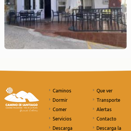
Caminos
Que ver
Dormir
Transporte
Comer
Alertas
Servicios
Contacto
Descarga
Descarga la