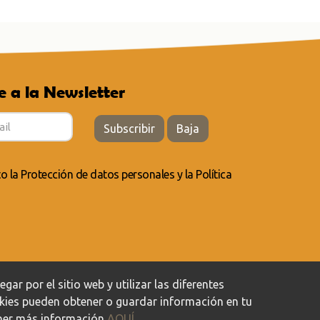
e a la Newsletter
Subscribir
Baja
to la
Protección de datos personales
y la
Política
ar por el sitio web y utilizar las diferentes
okies pueden obtener o guardar información en tu
tener más información
AQUÍ
.