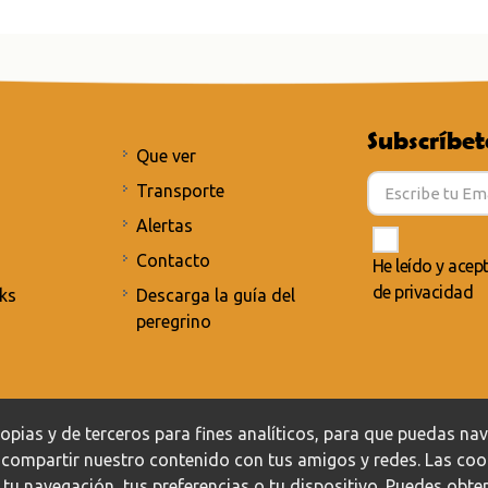
Subscríbet
Que ver
Transporte
Alertas
Contacto
He leído y acep
de privacidad
ks
Descarga la guía del
peregrino
Política de privacidad
/
Política de cookies
pias y de terceros para fines analíticos, para que puedas naveg
s compartir nuestro contenido con tus amigos y redes. Las co
 tu navegación, tus preferencias o tu dispositivo. Puedes ob