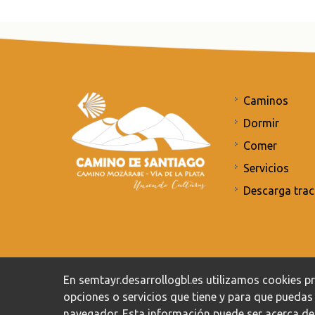
Caminos
Dormir
Comer
Servicios
Descarga trac
Compromiso con la protección de datos personales
/
En semtayr.desarrollogbl.es utilizamos cookies pro
opciones o servicios que tiene y para que pueda
navegador. Esta información puede ser acerca de