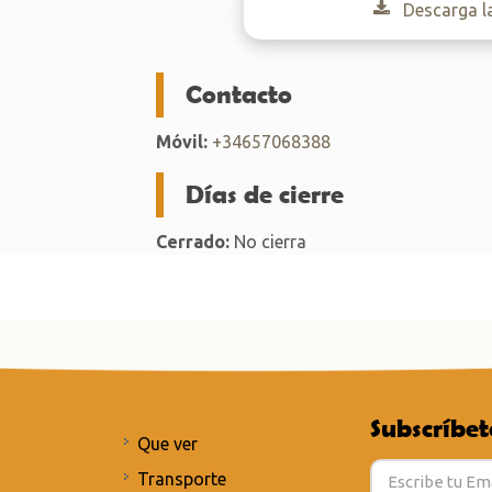
Descarga l
Contacto
Móvil:
+34657068388
Días de cierre
Cerrado:
No cierra
Subscríbet
Que ver
Transporte