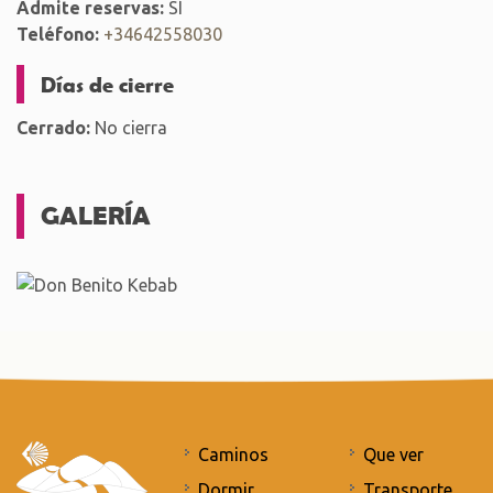
Admite reservas:
SÍ
Teléfono:
+34642558030
Días de cierre
Cerrado:
No cierra
GALERÍA
Caminos
Que ver
Dormir
Transporte