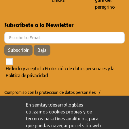
tracks
guía del
peregrino
Subscríbete a la Newsletter
Subscribir
Baja
He leído y acepto la
Protección de datos personales
y la
Política de privacidad
Compromiso con la protección de datos personales
/
Política de privacidad
/
Política de cookies
En semtayr.desarrollogbl.es
utilizamos cookies propias y de
terceros para fines analíticos, para
que puedas navegar por el sitio web