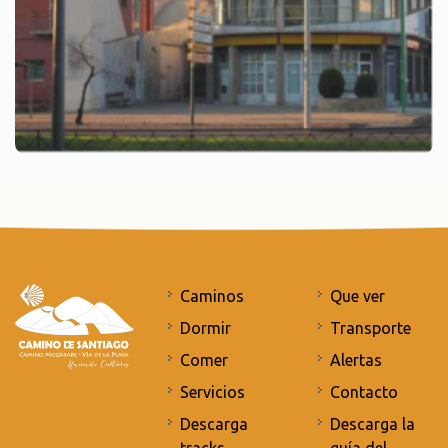
Caminos
Que ver
Dormir
Transporte
Comer
Alertas
Servicios
Contacto
Descarga
Descarga la