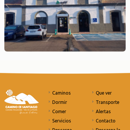
Caminos
Que ver
Dormir
Transporte
Comer
Alertas
Servicios
Contacto