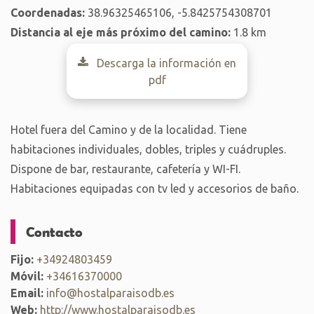
Coordenadas:
38.96325465106, -5.8425754308701
Distancia al eje más próximo del camino:
1.8 km
Descarga la información en
pdf
Hotel fuera del Camino y de la localidad. Tiene
habitaciones individuales, dobles, triples y cuádruples.
Dispone de bar, restaurante, cafetería y WI-FI.
Habitaciones equipadas con tv led y accesorios de baño.
Contacto
Fijo:
+34924803459
Móvil:
+34616370000
Email:
info@hostalparaisodb.es
Web:
http://www.hostalparaisodb.es