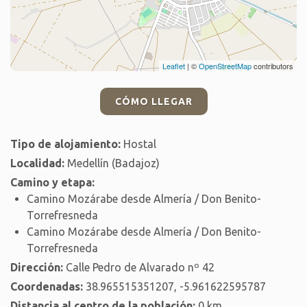
Leaflet
| ©
OpenStreetMap
contributors
CÓMO LLEGAR
Tipo de alojamiento:
Hostal
Localidad:
Medellín (Badajoz)
Camino y etapa:
Camino Mozárabe desde Almería / Don Benito-
Torrefresneda
Camino Mozárabe desde Almería / Don Benito-
Torrefresneda
Dirección:
Calle Pedro de Alvarado nº 42
Coordenadas:
38.965515351207, -5.961622595787
Distancia al centro de la población:
0 km