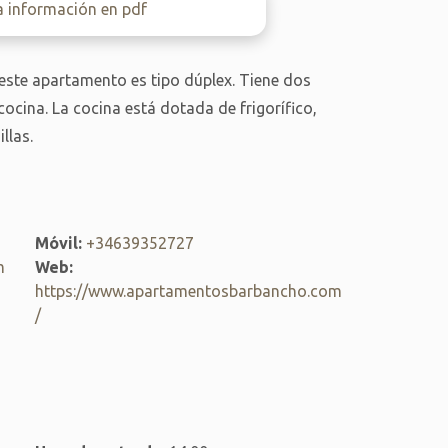
a información en pdf
 este apartamento es tipo dúplex. Tiene dos
cina. La cocina está dotada de frigorífico,
llas.
Móvil:
+34639352727
m
Web:
https://www.apartamentosbarbancho.com
/