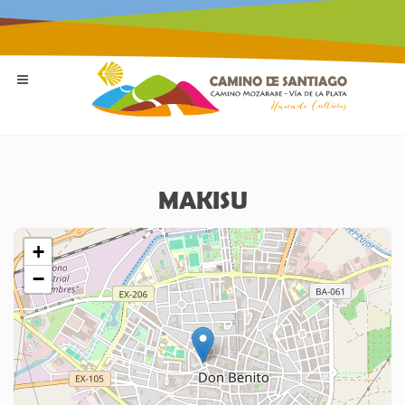
MAKISU
+
−