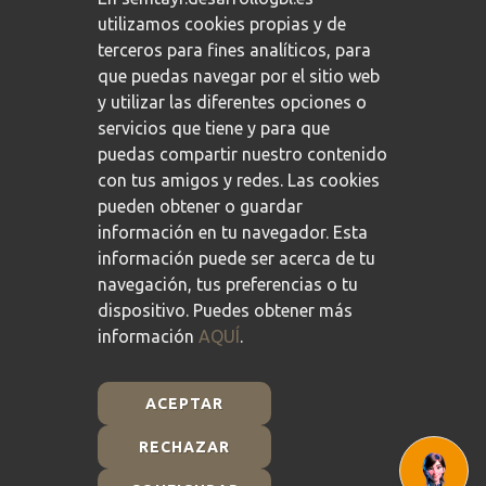
utilizamos cookies propias y de
terceros para fines analíticos, para
que puedas navegar por el sitio web
y utilizar las diferentes opciones o
servicios que tiene y para que
puedas compartir nuestro contenido
con tus amigos y redes. Las cookies
pueden obtener o guardar
información en tu navegador. Esta
información puede ser acerca de tu
navegación, tus preferencias o tu
dispositivo. Puedes obtener más
información
AQUÍ
.
ACEPTAR
RECHAZAR
Plan de Recuperación, Transformación y Resiliencia -
Financiado por la Unión Europea - NextGenerationEU