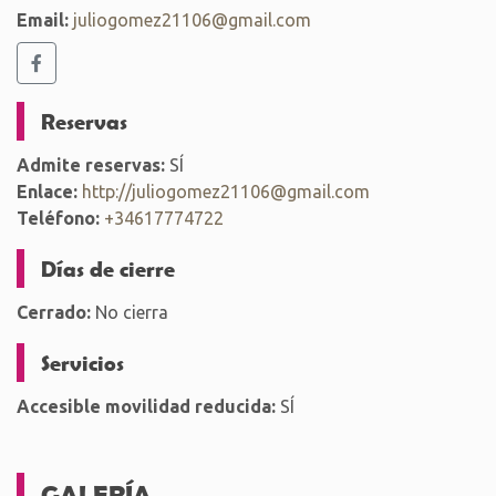
Email:
juliogomez21106@gmail.com
Reservas
Admite reservas:
SÍ
Enlace:
http://juliogomez21106@gmail.com
Teléfono:
+34617774722
Días de cierre
Cerrado:
No cierra
Servicios
Accesible movilidad reducida:
SÍ
GALERÍA