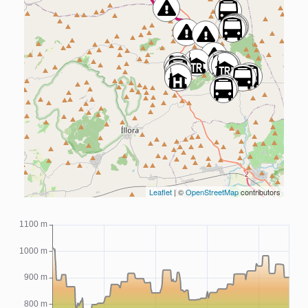
Leaflet
| ©
OpenStreetMap
contributors