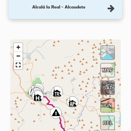
Alcalá la Real - Alcaudete
+
−
MAP
SAT
IGN
REL