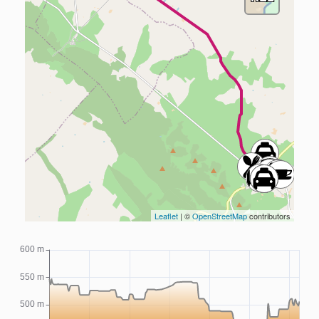
Leaflet
| ©
OpenStreetMap
contributors