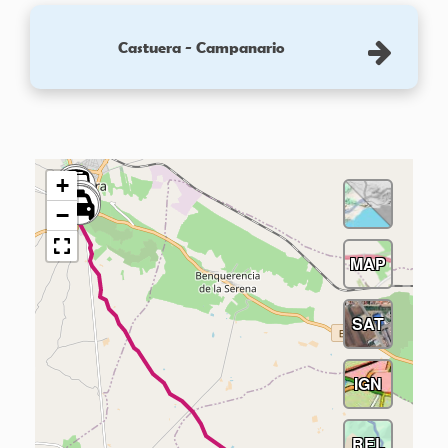
Castuera - Campanario
+
−
MAP
SAT
IGN
REL