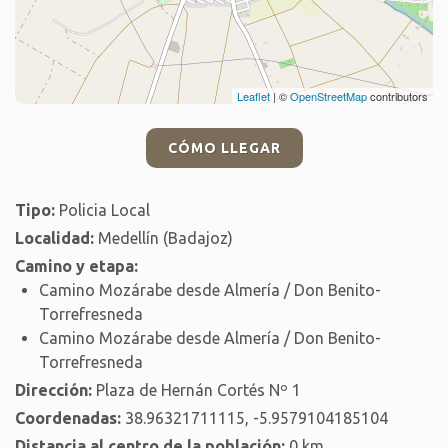
Leaflet
| ©
OpenStreetMap
contributors
CÓMO LLEGAR
Tipo:
Policia Local
Localidad:
Medellín (Badajoz)
Camino y etapa:
Camino Mozárabe desde Almería / Don Benito-
Torrefresneda
Camino Mozárabe desde Almería / Don Benito-
Torrefresneda
Dirección:
Plaza de Hernán Cortés Nº 1
Coordenadas:
38.96321711115, -5.9579104185104
Distancia al centro de la población:
0 km