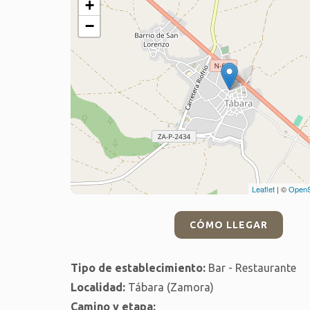
+
−
Leaflet
| ©
OpenS
CÓMO LLEGAR
Tipo de establecimiento:
Bar - Restaurante
Localidad:
Tábara (Zamora)
Camino y etapa: