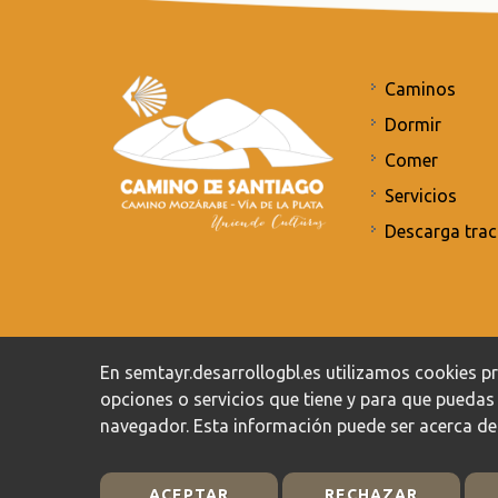
Caminos
Dormir
Comer
Servicios
Descarga trac
Compromiso con la protección de datos personales
/
En semtayr.desarrollogbl.es utilizamos cookies pro
opciones o servicios que tiene y para que pueda
navegador. Esta información puede ser acerca de
ACEPTAR
RECHAZAR