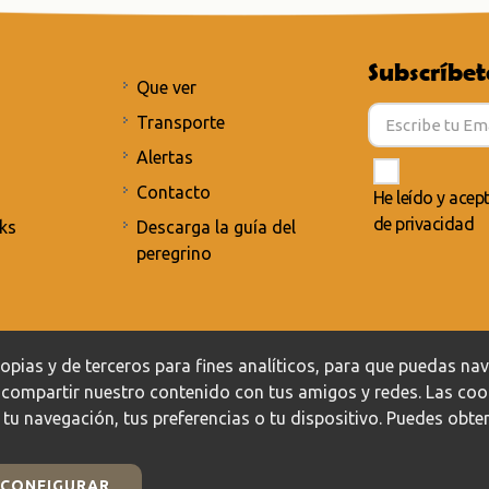
Subscríbet
Que ver
Transporte
Alertas
Contacto
He leído y acep
de privacidad
ks
Descarga la guía del
peregrino
Política de privacidad
/
Política de cookies
pias y de terceros para fines analíticos, para que puedas naveg
s compartir nuestro contenido con tus amigos y redes. Las co
 tu navegación, tus preferencias o tu dispositivo. Puedes ob
CONFIGURAR