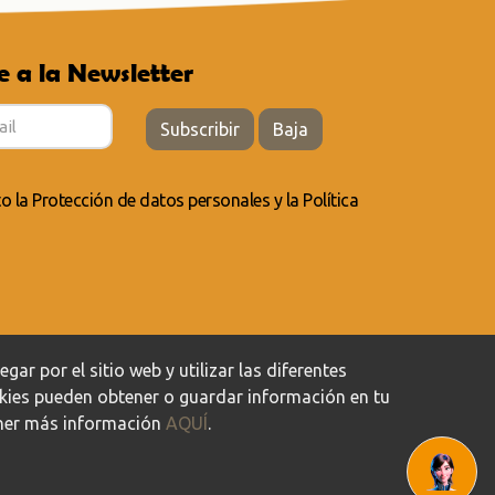
e a la Newsletter
Subscribir
Baja
to la
Protección de datos personales
y la
Política
ar por el sitio web y utilizar las diferentes
okies pueden obtener o guardar información en tu
tener más información
AQUÍ
.