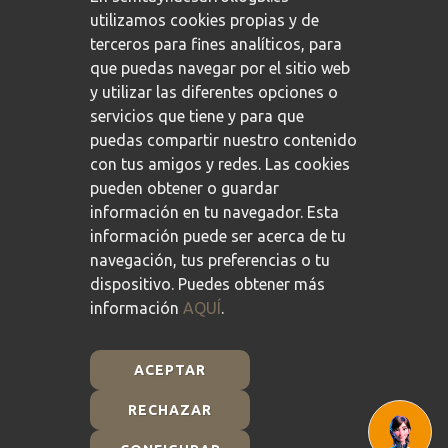
utilizamos cookies propias y de
terceros para fines analíticos, para
que puedas navegar por el sitio web
y utilizar las diferentes opciones o
servicios que tiene y para que
puedas compartir nuestro contenido
con tus amigos y redes. Las cookies
pueden obtener o guardar
información en tu navegador. Esta
información puede ser acerca de tu
navegación, tus preferencias o tu
dispositivo. Puedes obtener más
información
AQUÍ
.
ACEPTAR
RECHAZAR
Plan de Recuperación, Transformación y Resiliencia -
Financiado por la Unión Europea - NextGenerationEU