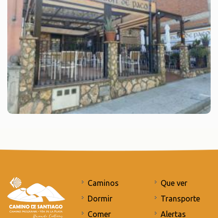
Caminos
Que ver
Dormir
Transporte
Comer
Alertas