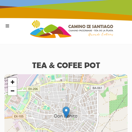
TEA & COFEE POT
+
−