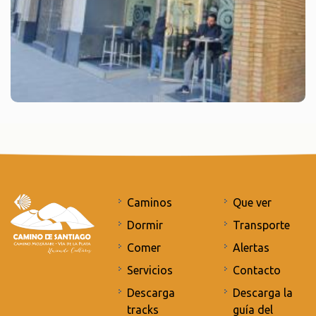
Caminos
Que ver
Dormir
Transporte
Comer
Alertas
Servicios
Contacto
Descarga
Descarga la
tracks
guía del