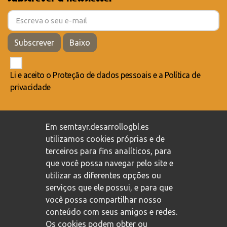
Subscrever
Baixo
Li e aceito o
Proteção de dados pessoais
e a
Política de
privacidade
Compromisso com a proteção de dados pessoais
/
Em semtayr.desarrollogbl.es
Política de privacidade
/
Política de cookies
utilizamos cookies próprias e de
terceiros para fins analíticos, para
que você possa navegar pelo site e
utilizar as diferentes opções ou
serviços que ele possui, e para que
você possa compartilhar nosso
conteúdo com seus amigos e redes.
Os cookies podem obter ou