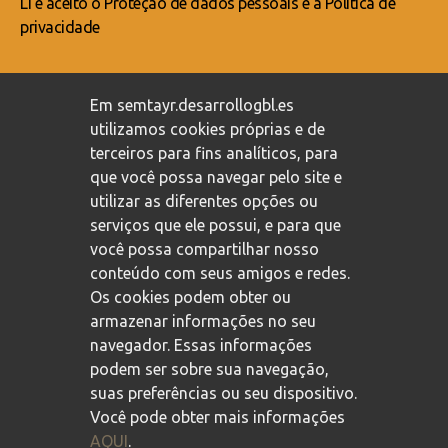
Li e aceito o
Proteção de dados pessoais
e a
Política de
privacidade
Compromisso com a proteção de dados pessoais
/
Em semtayr.desarrollogbl.es
Política de privacidade
/
Política de cookies
utilizamos cookies próprias e de
terceiros para fins analíticos, para
que você possa navegar pelo site e
utilizar as diferentes opções ou
serviços que ele possui, e para que
você possa compartilhar nosso
conteúdo com seus amigos e redes.
Os cookies podem obter ou
armazenar informações no seu
navegador. Essas informações
podem ser sobre sua navegação,
suas preferências ou seu dispositivo.
Você pode obter mais informações
AQUI
.