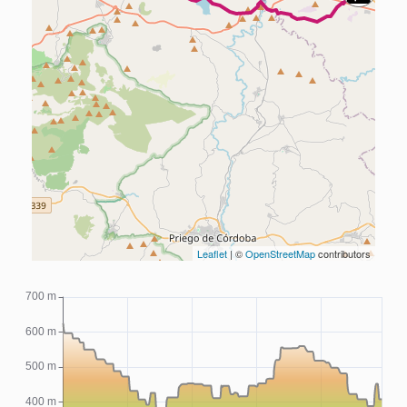
Leaflet
| ©
OpenStreetMap
contributors