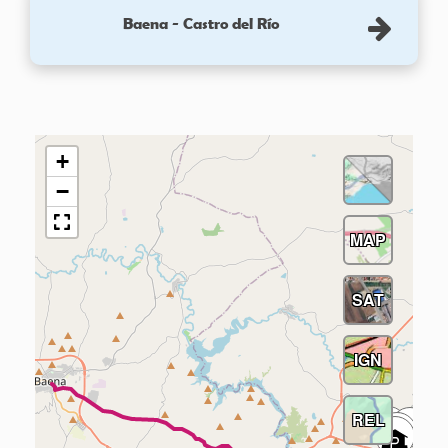
Baena - Castro del Río
+
−
MAP
SAT
IGN
REL