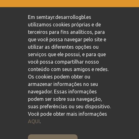
Compromisso com a proteção de dados pessoais
/
Em semtayr.desarrollogbl.es
Política de privacidade
/
Política de cookies
utilizamos cookies próprias e de
terceiros para fins analíticos, para
que você possa navegar pelo site e
utilizar as diferentes opções ou
serviços que ele possui, e para que
você possa compartilhar nosso
conteúdo com seus amigos e redes.
Os cookies podem obter ou
armazenar informações no seu
navegador. Essas informações
podem ser sobre sua navegação,
suas preferências ou seu dispositivo.
Você pode obter mais informações
AQUI
.