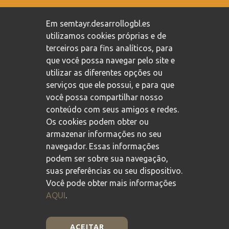
Compromisso com a proteção de dados pessoais
/
Em semtayr.desarrollogbl.es
Política de privacidade
/
Política de cookies
utilizamos cookies próprias e de
terceiros para fins analíticos, para
que você possa navegar pelo site e
utilizar as diferentes opções ou
serviços que ele possui, e para que
você possa compartilhar nosso
conteúdo com seus amigos e redes.
Os cookies podem obter ou
armazenar informações no seu
navegador. Essas informações
podem ser sobre sua navegação,
suas preferências ou seu dispositivo.
Você pode obter mais informações
AQUI
.
ACEITAR