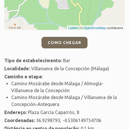
Leaflet
| ©
OpenStreetMap
contributors
COMO CHEGAR
Tipo de estabelecimento:
Bar
Localidade:
Villanueva de la Concepción (Málaga)
Caminho e etapa:
Camino Mozárabe desde Málaga / Almogía-
Villanueva de la Concepción
Camino Mozárabe desde Málaga / Villanueva de la
Concepción-Antequera
Endereço:
Plaza García Caparrós, 8
Coordenadas:
36.9298793, -4.5306149754706
Distância ao centro da população:
0.1 km