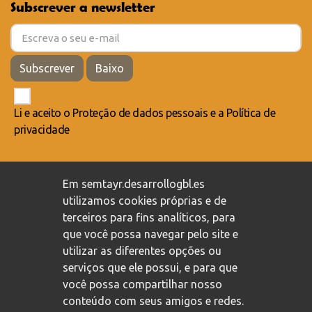
Subscrever a newsletter
Subscrever
Baixo
Li e aceito o
Proteção de dados pessoais
e a
Política de
privacidade
Compromisso com a proteção de dados pessoais
/
Em semtayr.desarrollogbl.es
Política de privacidade
/
Política de cookies
utilizamos cookies próprias e de
terceiros para fins analíticos, para
que você possa navegar pelo site e
utilizar as diferentes opções ou
serviços que ele possui, e para que
você possa compartilhar nosso
conteúdo com seus amigos e redes.