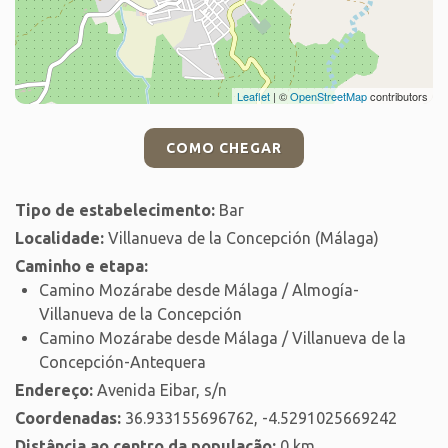
Leaflet
| ©
OpenStreetMap
contributors
COMO CHEGAR
Tipo de estabelecimento:
Bar
Localidade:
Villanueva de la Concepción (Málaga)
Caminho e etapa:
Camino Mozárabe desde Málaga / Almogía-
Villanueva de la Concepción
Camino Mozárabe desde Málaga / Villanueva de la
Concepción-Antequera
Endereço:
Avenida Eibar, s/n
Coordenadas:
36.933155696762, -4.5291025669242
Distância ao centro da população:
0 km