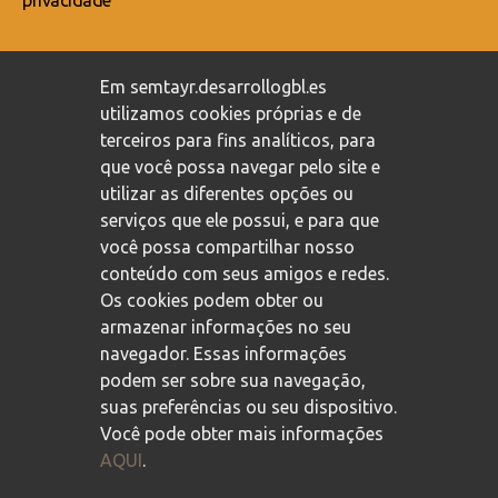
privacidade
Compromisso com a proteção de dados pessoais
/
Em semtayr.desarrollogbl.es
Política de privacidade
/
Política de cookies
utilizamos cookies próprias e de
terceiros para fins analíticos, para
que você possa navegar pelo site e
utilizar as diferentes opções ou
serviços que ele possui, e para que
você possa compartilhar nosso
conteúdo com seus amigos e redes.
Os cookies podem obter ou
armazenar informações no seu
navegador. Essas informações
podem ser sobre sua navegação,
suas preferências ou seu dispositivo.
Você pode obter mais informações
AQUI
.