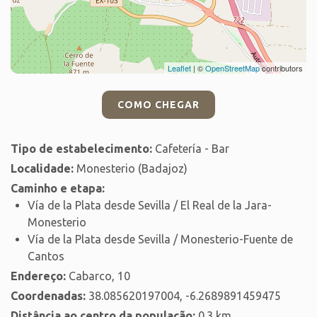
Leaflet
| ©
OpenStreetMap
contributors
COMO CHEGAR
Tipo de estabelecimento:
Cafetería - Bar
Localidade:
Monesterio (Badajoz)
Caminho e etapa:
Vía de la Plata desde Sevilla / El Real de la Jara-
Monesterio
Vía de la Plata desde Sevilla / Monesterio-Fuente de
Cantos
Endereço:
Cabarco, 10
Coordenadas:
38.085620197004, -6.2689891459475
Distância ao centro da população:
0.3 km