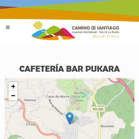
CAFETERÍA BAR PUKARA
+
−