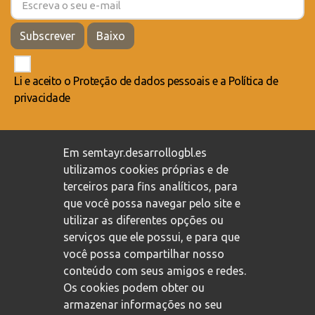
Subscrever
Baixo
Li e aceito o
Proteção de dados pessoais
e a
Política de
privacidade
Compromisso com a proteção de dados pessoais
/
Em semtayr.desarrollogbl.es
Política de privacidade
/
Política de cookies
utilizamos cookies próprias e de
terceiros para fins analíticos, para
que você possa navegar pelo site e
utilizar as diferentes opções ou
serviços que ele possui, e para que
você possa compartilhar nosso
conteúdo com seus amigos e redes.
Os cookies podem obter ou
armazenar informações no seu