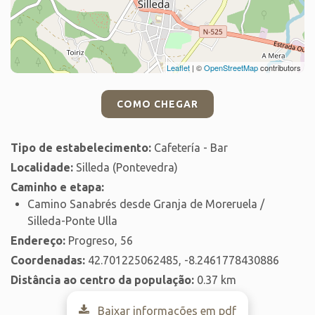
Leaflet
| ©
OpenStreetMap
contributors
COMO CHEGAR
Tipo de estabelecimento:
Cafetería - Bar
Localidade:
Silleda (Pontevedra)
Caminho e etapa:
Camino Sanabrés desde Granja de Moreruela /
Silleda-Ponte Ulla
Endereço:
Progreso, 56
Coordenadas:
42.701225062485, -8.2461778430886
Distância ao centro da população:
0.37 km
Baixar informações em pdf