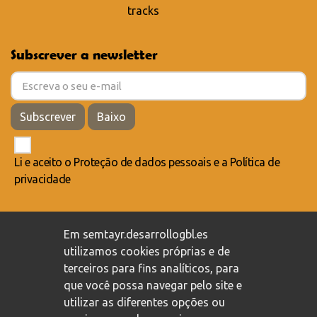
tracks
Subscrever a newsletter
Subscrever
Baixo
Li e aceito o
Proteção de dados pessoais
e a
Política de
privacidade
Compromisso com a proteção de dados pessoais
/
Em semtayr.desarrollogbl.es
Política de privacidade
/
Política de cookies
utilizamos cookies próprias e de
terceiros para fins analíticos, para
que você possa navegar pelo site e
utilizar as diferentes opções ou