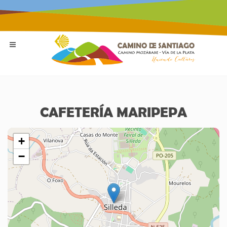
CAFETERÍA MARIPEPA
+
−