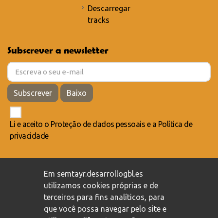
Descarregar
tracks
Subscrever a newsletter
Subscrever
Baixo
Li e aceito o
Proteção de dados pessoais
e a
Política de
privacidade
Compromisso com a proteção de dados pessoais
/
Em semtayr.desarrollogbl.es
Política de privacidade
/
Política de cookies
utilizamos cookies próprias e de
terceiros para fins analíticos, para
que você possa navegar pelo site e