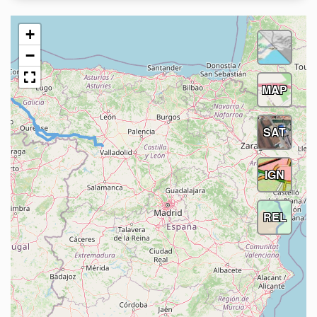
+
−
MAP
SAT
IGN
REL