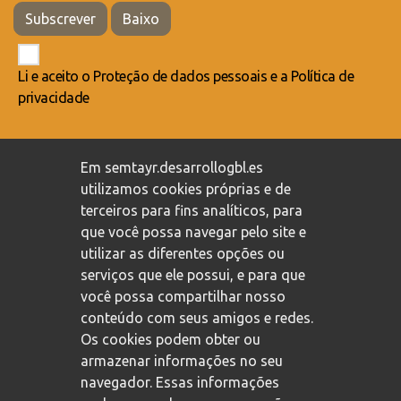
Subscrever
Baixo
Li e aceito o
Proteção de dados pessoais
e a
Política de
privacidade
Compromisso com a proteção de dados pessoais
/
Em semtayr.desarrollogbl.es
Política de privacidade
/
Política de cookies
utilizamos cookies próprias e de
terceiros para fins analíticos, para
que você possa navegar pelo site e
utilizar as diferentes opções ou
serviços que ele possui, e para que
você possa compartilhar nosso
conteúdo com seus amigos e redes.
Os cookies podem obter ou
armazenar informações no seu
navegador. Essas informações