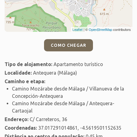
Leaflet
| ©
OpenStreetMap
contributors
COMO CHEGAR
Tipo de alojamento:
Apartamento turístico
Localidade:
Antequera (Málaga)
Caminho e etapa:
Camino Mozárabe desde Málaga / Villanueva de la
Concepción-Antequera
Camino Mozárabe desde Málaga / Antequera-
Cartaojal
Endereço:
C/ Carreteros, 36
Coordenadas:
37.017291014861, -4.5619501152635
Distância ao centro da população:
0.45 km