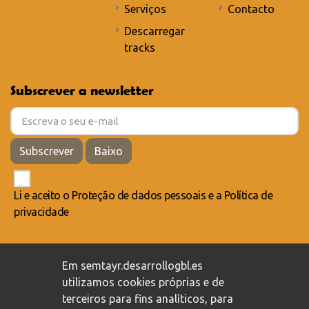
Serviços
Contacto
Descarregar
tracks
Subscrever a newsletter
Subscrever
Baixo
Li e aceito o
Proteção de dados pessoais
e a
Política de
privacidade
Compromisso com a proteção de dados pessoais
/
Em semtayr.desarrollogbl.es
Política de privacidade
/
Política de cookies
utilizamos cookies próprias e de
terceiros para fins analíticos, para