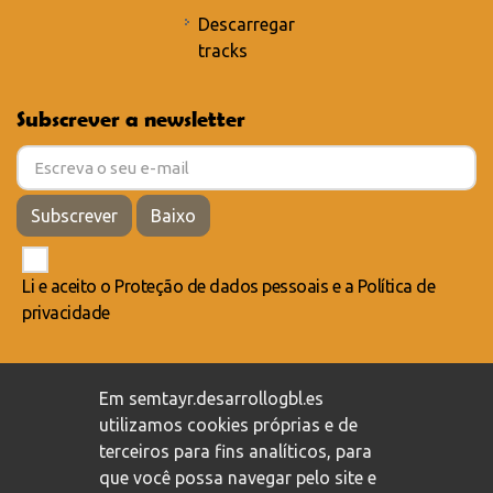
Descarregar
tracks
Subscrever a newsletter
Subscrever
Baixo
Li e aceito o
Proteção de dados pessoais
e a
Política de
privacidade
Compromisso com a proteção de dados pessoais
/
Em semtayr.desarrollogbl.es
Política de privacidade
/
Política de cookies
utilizamos cookies próprias e de
terceiros para fins analíticos, para
que você possa navegar pelo site e