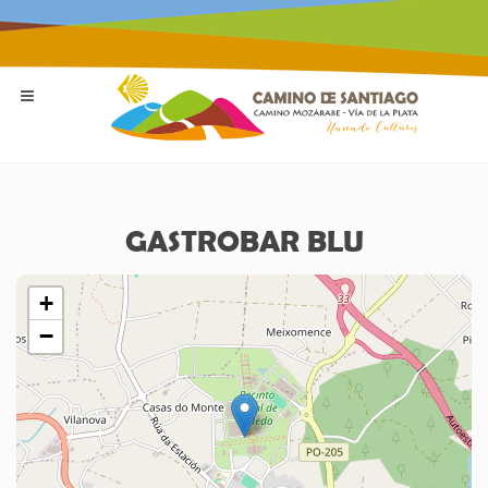
GASTROBAR BLU
+
−