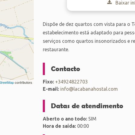
Baixar i
Dispõe de dez quartos com vista para o T
estabelecimento está adaptado para pes
serviços como quartos insonorizados e r
restaurante.
Contacto
Fixo:
+34924822703
treetMap
contributors
E-mail:
info@lacabanahostal.com
Datas de atendimento
Aberto o ano todo:
SIM
Hora de saída:
00:00