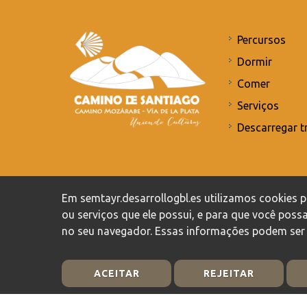
Percursos
Dormir
Comer
Serviços
Descarregar t
Compromisso com a proteção de dados pessoais
/
Po
Em semtayr.desarrollogbl.es utilizamos cookies pr
ou serviços que ele possui, e para que você po
no seu navegador. Essas informações podem ser 
ACEITAR
REJEITAR