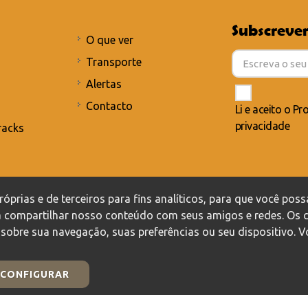
Subscrever
O que ver
Transporte
Alertas
Contacto
Li e aceito o
Pro
privacidade
racks
lítica de privacidade
/
Política de cookies
óprias e de terceiros para fins analíticos, para que você possa
ssa compartilhar nosso conteúdo com seus amigos e redes. O
sobre sua navegação, suas preferências ou seu dispositivo. 
CONFIGURAR