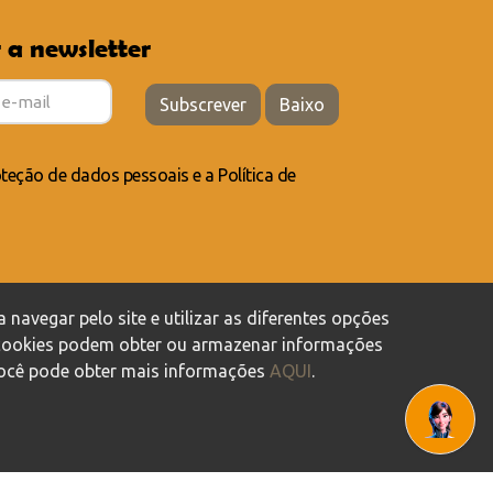
 a newsletter
Subscrever
Baixo
teção de dados pessoais
e a
Política de
 navegar pelo site e utilizar as diferentes opções
s cookies podem obter ou armazenar informações
Você pode obter mais informações
AQUI
.