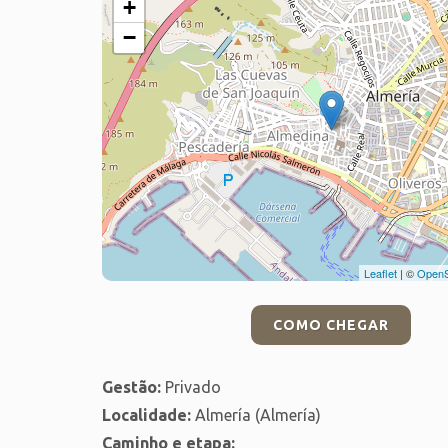
+
−
Leaflet
| ©
OpenS
COMO CHEGAR
Gestão:
Privado
Localidade:
Almería (Almería)
Caminho e etapa: