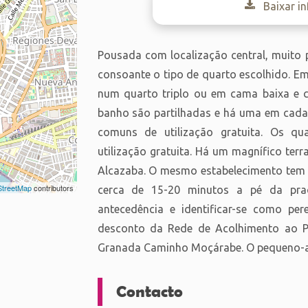
Baixar i
Pousada com localização central, muito 
consoante o tipo de quarto escolhido. E
num quarto triplo ou em cama baixa e 
banho são partilhadas e há uma em cada 
comuns de utilização gratuita. Os q
utilização gratuita. Há um magnífico ter
Alcazaba. O mesmo estabelecimento tem 
treetMap
contributors
cerca de 15-20 minutos a pé da praç
antecedência e identificar-se como per
desconto da Rede de Acolhimento ao Pe
Granada Caminho Moçárabe. O pequeno-al
Contacto