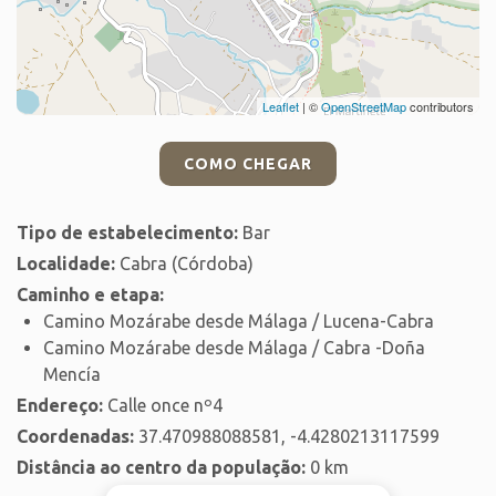
Leaflet
| ©
OpenStreetMap
contributors
COMO CHEGAR
Tipo de estabelecimento:
Bar
Localidade:
Cabra (Córdoba)
Caminho e etapa:
Camino Mozárabe desde Málaga / Lucena-Cabra
Camino Mozárabe desde Málaga / Cabra -Doña
Mencía
Endereço:
Calle once nº4
Coordenadas:
37.470988088581, -4.4280213117599
Distância ao centro da população:
0 km