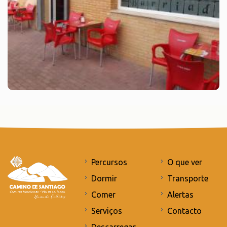
Percursos
O que ver
Dormir
Transporte
Comer
Alertas
Serviços
Contacto