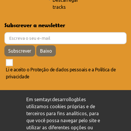
Descarregar
tracks
Subscrever a newsletter
Subscrever
Baixo
Li e aceito o
Proteção de dados pessoais
e a
Política de
privacidade
Compromisso com a proteção de dados pessoais
/
Em semtayr.desarrollogbl.es
Política de privacidade
/
Política de cookies
utilizamos cookies próprias e de
terceiros para fins analíticos, para
que você possa navegar pelo site e
utilizar as diferentes opções ou