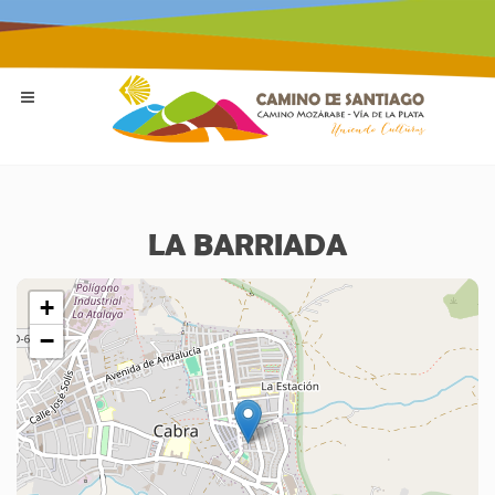
LA BARRIADA
+
−