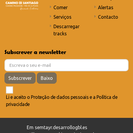
Comer
Alertas
Serviços
Contacto
Descarregar
tracks
Subscrever a newsletter
Subscrever
Baixo
Li e aceito o
Proteção de dados pessoais
e a
Política de
privacidade
Compromisso com a proteção de dados pessoais
/
Em semtayr.desarrollogbl.es
Política de privacidade
/
Política de cookies