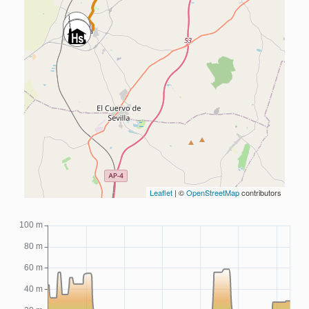
Leaflet
| ©
OpenStreetMap
contributors