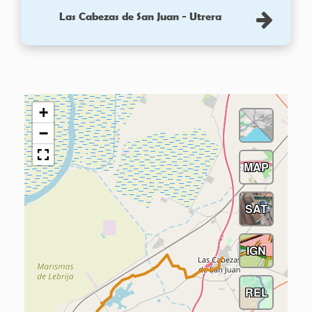
Las Cabezas de San Juan - Utrera
+
−
MAP
SAT
IGN
REL