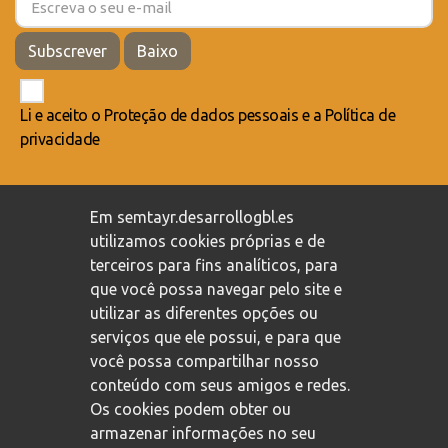
Subscrever
Baixo
Li e aceito o
Proteção de dados pessoais
e a
Política de
privacidade
Compromisso com a proteção de dados pessoais
/
Em semtayr.desarrollogbl.es
Política de privacidade
/
Política de cookies
utilizamos cookies próprias e de
terceiros para fins analíticos, para
que você possa navegar pelo site e
utilizar as diferentes opções ou
serviços que ele possui, e para que
você possa compartilhar nosso
conteúdo com seus amigos e redes.
Os cookies podem obter ou
armazenar informações no seu