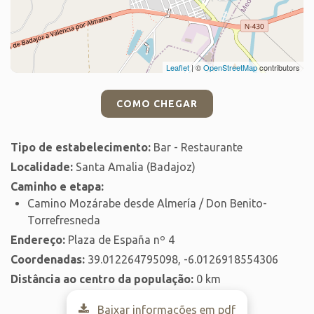
Leaflet
| ©
OpenStreetMap
contributors
COMO CHEGAR
Tipo de estabelecimento:
Bar - Restaurante
Localidade:
Santa Amalia (Badajoz)
Caminho e etapa:
Camino Mozárabe desde Almería / Don Benito-
Torrefresneda
Endereço:
Plaza de España nº 4
Coordenadas:
39.012264795098, -6.0126918554306
Distância ao centro da população:
0 km
Baixar informações em pdf