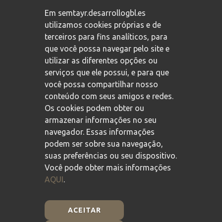
Compromisso com a proteção de dados pessoais
/
Em semtayr.desarrollogbl.es
Política de privacidade
/
Política de cookies
utilizamos cookies próprias e de
terceiros para fins analíticos, para
que você possa navegar pelo site e
utilizar as diferentes opções ou
serviços que ele possui, e para que
você possa compartilhar nosso
conteúdo com seus amigos e redes.
Os cookies podem obter ou
armazenar informações no seu
navegador. Essas informações
podem ser sobre sua navegação,
suas preferências ou seu dispositivo.
Você pode obter mais informações
AQUI
.
ACEITAR