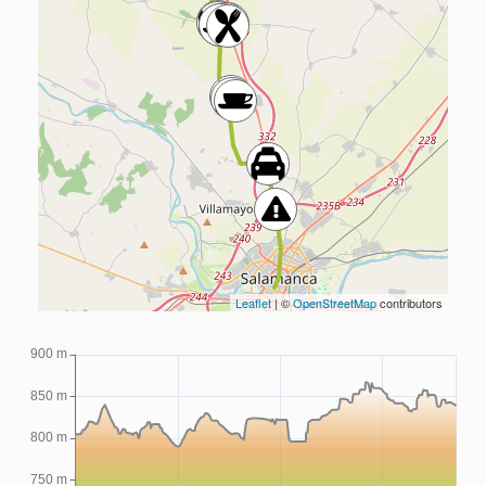
Leaflet
| ©
OpenStreetMap
contributors