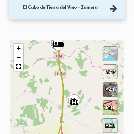
El Cubo de Tierra del Vino - Zamora
+
−
MAP
SAT
IGN
REL