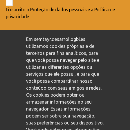
Li e aceito o
Proteção de dados pessoais
e a
Política de
privacidade
Compromisso com a proteção de dados pessoais
/
Em semtayr.desarrollogbl.es
Política de privacidade
/
Política de cookies
utilizamos cookies próprias e de
terceiros para fins analíticos, para
que você possa navegar pelo site e
utilizar as diferentes opções ou
serviços que ele possui, e para que
você possa compartilhar nosso
conteúdo com seus amigos e redes.
Os cookies podem obter ou
armazenar informações no seu
navegador. Essas informações
podem ser sobre sua navegação,
suas preferências ou seu dispositivo.
Você pode obter mais informações