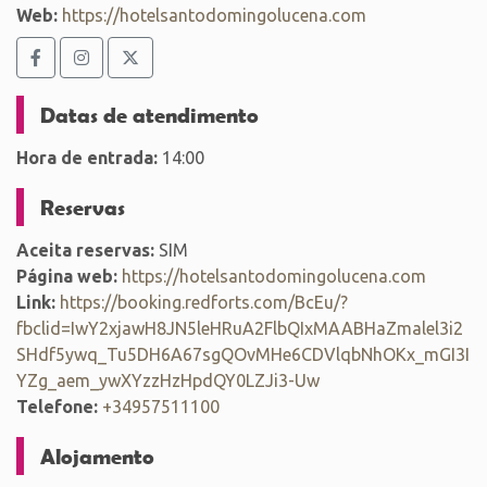
Web:
https://hotelsantodomingolucena.com
Datas de atendimento
Hora de entrada:
14:00
Reservas
Aceita reservas:
SIM
Página web:
https://hotelsantodomingolucena.com
Link:
https://booking.redforts.com/BcEu/?
fbclid=IwY2xjawH8JN5leHRuA2FlbQIxMAABHaZmalel3i2
SHdf5ywq_Tu5DH6A67sgQOvMHe6CDVlqbNhOKx_mGI3I
YZg_aem_ywXYzzHzHpdQY0LZJi3-Uw
Telefone:
+34957511100
Alojamento