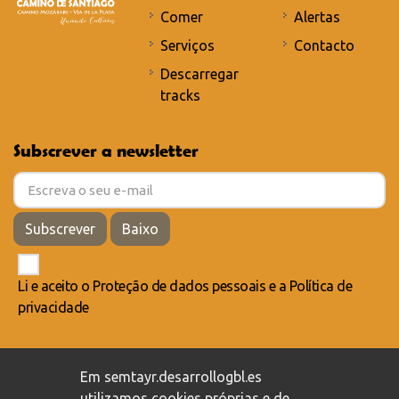
Comer
Alertas
Serviços
Contacto
Descarregar
tracks
Subscrever a newsletter
Subscrever
Baixo
Li e aceito o
Proteção de dados pessoais
e a
Política de
privacidade
Compromisso com a proteção de dados pessoais
/
Em semtayr.desarrollogbl.es
Política de privacidade
/
Política de cookies
utilizamos cookies próprias e de