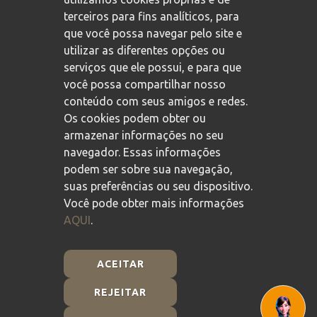
terceiros para fins analíticos, para
que você possa navegar pelo site e
utilizar as diferentes opções ou
serviços que ele possui, e para que
você possa compartilhar nosso
conteúdo com seus amigos e redes.
Os cookies podem obter ou
armazenar informações no seu
navegador. Essas informações
podem ser sobre sua navegação,
suas preferências ou seu dispositivo.
Você pode obter mais informações
AQUI
.
ACEITAR
REJEITAR
Plan de Recuperación, Transformación y Resiliencia -
Financiado por la Unión Europea - NextGenerationEU