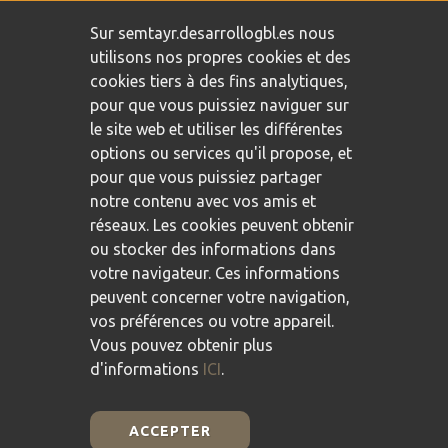
Engagement envers la protection des données personnelles
/
Sur semtayr.desarrollogbl.es nous
Politique de confidentialité
/
Politique de cookies
utilisons nos propres cookies et des
cookies tiers à des fins analytiques,
pour que vous puissiez naviguer sur
le site web et utiliser les différentes
options ou services qu'il propose, et
pour que vous puissiez partager
notre contenu avec vos amis et
réseaux. Les cookies peuvent obtenir
ou stocker des informations dans
votre navigateur. Ces informations
peuvent concerner votre navigation,
vos préférences ou votre appareil.
Vous pouvez obtenir plus
d'informations
ICI
.
ACCEPTER