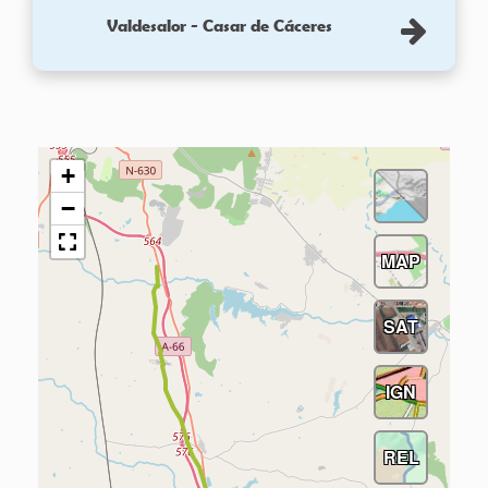
Valdesalor - Casar de Cáceres
+
−
MAP
SAT
IGN
REL