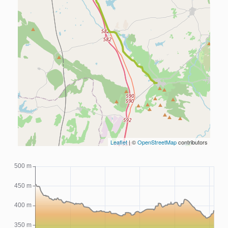
Leaflet
| ©
OpenStreetMap
contributors