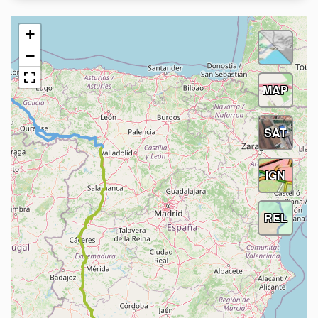
+
−
MAP
SAT
IGN
REL