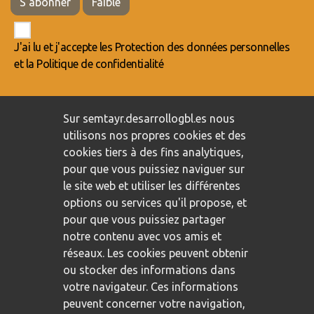
S'abonner
Faible
J'ai lu et j'accepte les
Protection des données personnelles
et la
Politique de confidentialité
Engagement envers la protection des données personnelles
/
Sur semtayr.desarrollogbl.es nous
Politique de confidentialité
/
Politique de cookies
utilisons nos propres cookies et des
cookies tiers à des fins analytiques,
pour que vous puissiez naviguer sur
le site web et utiliser les différentes
options ou services qu'il propose, et
pour que vous puissiez partager
notre contenu avec vos amis et
réseaux. Les cookies peuvent obtenir
ou stocker des informations dans
votre navigateur. Ces informations
peuvent concerner votre navigation,