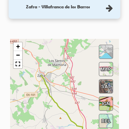
Zafra - Villafranca de los Barros
+
−
MAP
SAT
IGN
REL