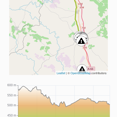
Leaflet
| ©
OpenStreetMap
contributors