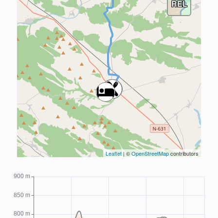
REL
Leaflet
| ©
OpenStreetMap
contributors