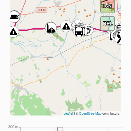
IGN
REL
Leaflet
| ©
OpenStreetMap
contributors