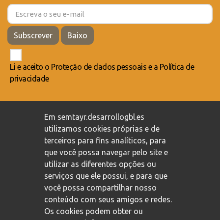
Subscrever
Baixo
Li e aceito o
Proteção de dados pessoais
e a
Política de
privacidade
Compromisso com a proteção de dados pessoais
/
Em semtayr.desarrollogbl.es
Política de privacidade
/
Política de cookies
utilizamos cookies próprias e de
terceiros para fins analíticos, para
que você possa navegar pelo site e
utilizar as diferentes opções ou
serviços que ele possui, e para que
você possa compartilhar nosso
conteúdo com seus amigos e redes.
Os cookies podem obter ou