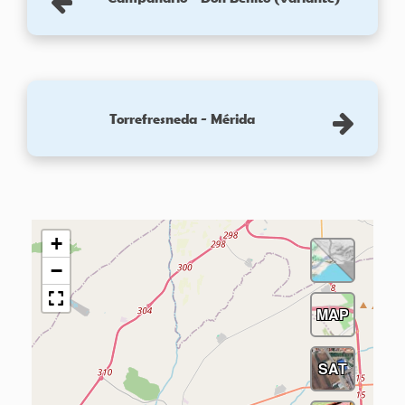
Torrefresneda - Mérida
+
−
MAP
SAT