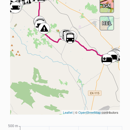
IGN
REL
Leaflet
| ©
OpenStreetMap
contributors