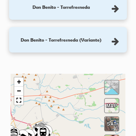
Don Benito - Torrefresneda
Don Benito - Torrefresneda (Variante)
+
−
MAP
SAT